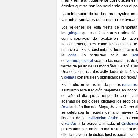
mes y tenía antiguamente connotaciones
árboles que se han ido perdiendo con el pa
La celebración de las fiestas mayales e
variantes similares de la misma festividad.
Los orígenes de esta fiesta se remontan
los
griegos
que manifestaban su adoración a
conmemorativas de exaltación de acon
trascendencia, tales como los cambios de
primavera. Esas costumbres fueron asimil
la
celta
. La festividad celta de
Bel
de
verano
pastoral
cuando las manadas de ga
tierras de pasto de las montañas. De ahí la ad
Una de las principales actividades de la fes
1
y
colinas
con rituales y significados políticos.
Esta tradición fue asimilada por los
romanos
asimilaron esta tradición
mayumea
en honor d
del año, el día que corresponde con el ac
además de los dioses oficiales los propios
Dea
también llamada
Maya
,
Maia
o
Fauna
di
se celebraba la llegada de la primavera. S
llegada de la
civilización árabe
a los ca
o
rondas
a la persona amada. El
Cristiani
profesaban con anterioridad a su implantació
ello: la mayoría de dichas fiestas paganas pas