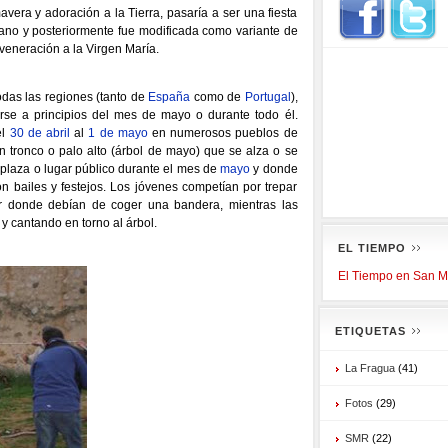
avera y adoración a la Tierra, pasaría a ser una fiesta
no y posteriormente fue modificada como variante de
 veneración a la Virgen María.
odas las regiones (tanto de
España
como de
Portugal
),
rarse a principios del mes de mayo o durante todo él.
el
30 de abril
al
1 de mayo
en numerosos pueblos de
 tronco o palo alto (árbol de mayo) que se alza o se
a plaza o lugar público durante el mes de
mayo
y donde
n bailes y festejos. Los jóvenes competían por trepar
or donde debían de coger una bandera, mientras las
 cantando en torno al árbol.
EL TIEMPO
El Tiempo en San Ma
ETIQUETAS
La Fragua
(41)
Fotos
(29)
SMR
(22)