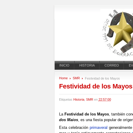
INICIO
HISTORIA
CORREO
E
CONTACTO
Home
SMR
Festividad de los Mayos
Festividad de los Mayos
Etiquetas
Historia
,
SMR
en
22:57:00
La
Festividad de los Mayos
, también co
dos Maios
, es una fiesta popular de oríge
Esta celebración
primaveral
generalmente 