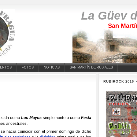
La Güev d
San Martí
VENTOS
FOTOS
NOTICIAS
SAN MARTÍN DE RUBIALES
RUBIROCK 2016
nocida como
Los Mayos
simplemente o como
Festa
nes ancestrales.
se hacía coincidir con el primer domingo de dicho