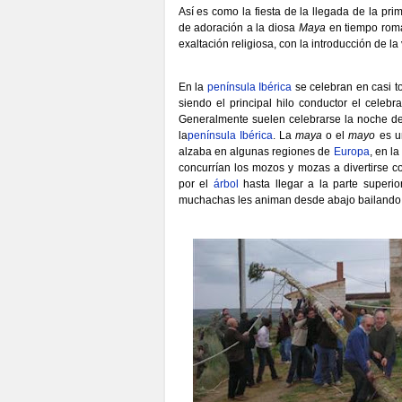
Así es como la fiesta de la llegada de la prim
de adoración a la diosa
Maya
en tiempo roma
exaltación religiosa, con la introducción de la
En la
península Ibérica
se celebran en casi t
siendo el principal hilo conductor el celeb
Generalmente suelen celebrarse la noche d
la
península Ibérica
. La
maya
o el
mayo
es un
alzaba en algunas regiones de
Europa
, en l
concurrían los mozos y mozas a divertirse co
por el
árbol
hasta llegar a la parte superi
muchachas les animan desde abajo bailando y